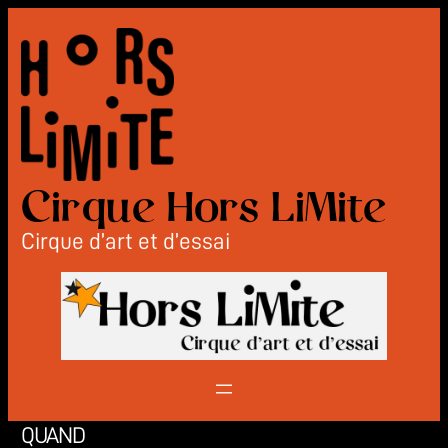
Aller
au
contenu
Cirque Hors LiMite
Cirque d’art et d’essai
QUAND