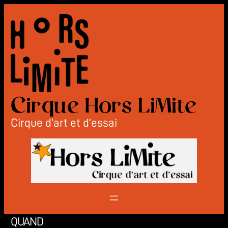
Aller
au
contenu
Cirque Hors LiMite
Cirque d’art et d’essai
QUAND